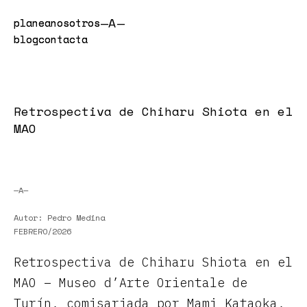
n
n
—A—
planea
planea
nosotros
nosotros
blog
blog
contacta
contacta
Retrospectiva de Chiharu Shiota en el
MAO
—A—
Autor: Pedro Medina
FEBRERO/2026
Retrospectiva de Chiharu Shiota en el
MAO – Museo d’Arte Orientale de
Turín, comisariada por Mami Kataoka,