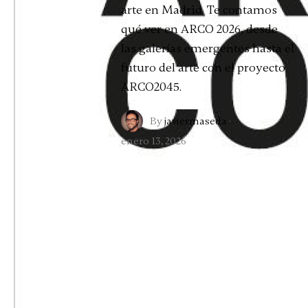
arte en Madrid. Te contamos
qué ver en ARCO 2026, desde
las galerías emergentes hasta el
futuro del arte con el proyecto
ARCO2045.
By
javiermaseda
·
enero 13, 2026