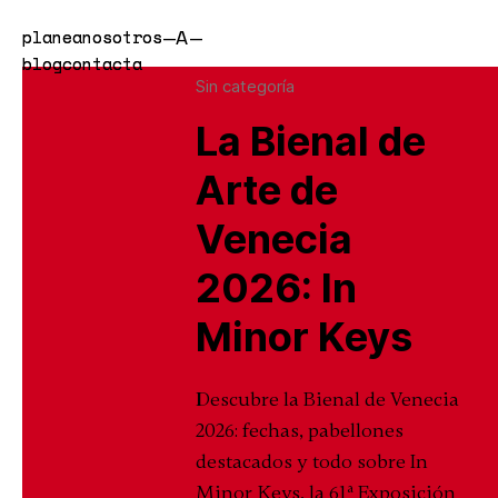
n
n
—A—
planea
planea
nosotros
nosotros
blog
blog
contacta
contacta
Sin categoría
La Bienal de
Arte de
Venecia
2026: In
Minor Keys
Descubre la Bienal de Venecia
2026: fechas, pabellones
destacados y todo sobre In
Minor Keys, la 61ª Exposición