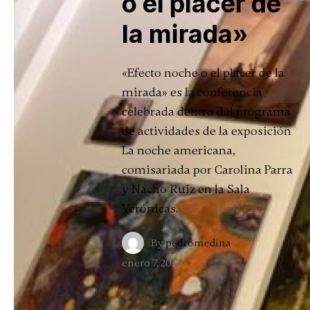
o el placer de
la mirada»
«Efecto noche o el placer de la
mirada» es la conferencia
celebrada dentro del programa
de actividades de la exposición
La noche americana,
comisariada por Carolina Parra
y Nacho Ruiz en la Sala
Verónicas.
By
pedromedina
·
enero 7, 2026