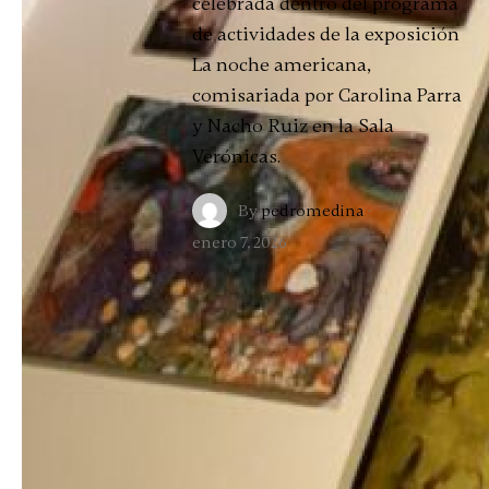
celebrada dentro del programa
de actividades de la exposición
La noche americana,
comisariada por Carolina Parra
y Nacho Ruiz en la Sala
Verónicas.
By
pedromedina
·
enero 7, 2026