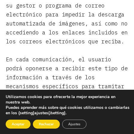
su gestor o programa de correo
electrónico para impedir la descarga
automatizada de imágenes, así como no
accediendo a los enlaces incluidos en
los correos electrónicos que reciba.
En cada comunicación, el usuario
podrá oponerse a recibir este tipo de
información a través de los
mecanismos específicos para tramitar
la baja, así como solicitar en su
Utilizamos cookies para ofrecerte la mejor experiencia en
nuestra web.
caso su derecho de revocación de
Puedes aprender más sobre qué cookies utilizamos o cambiarlas
consentimiento, oposición o
en los {setting]ajustes{/setting].
supresión.
Aceptar
Rechazar
Ajustes