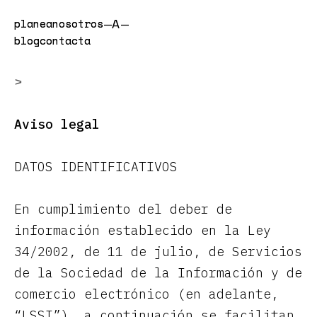
n
n
—A—
planea
planea
nosotros
nosotros
blog
blog
contacta
contacta
>
Aviso legal
DATOS IDENTIFICATIVOS
En cumplimiento del deber de
información establecido en la Ley
34/2002, de 11 de julio, de Servicios
de la Sociedad de la Información y de
comercio electrónico (en adelante,
“LSSI”), a continuación se facilitan